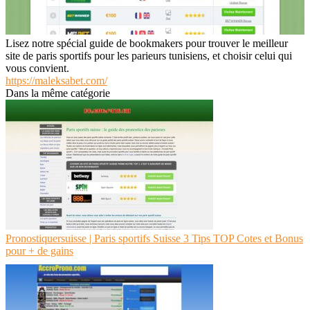
Lisez notre spécial guide de bookmakers pour trouver le meilleur
site de paris sportifs pour les parieurs tunisiens, et choisir celui qui
vous convient.
https://maleksabet.com/
Dans la même catégorie
Pronosti­quersuis­se | Paris sportifs Suisse 3 Tips TOP Cotes et Bonus
pour + de gains