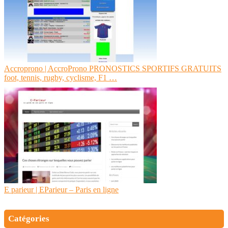
Accroprono | AccroProno PRONOSTICS SPORTIFS GRATUITS
foot, tennis, rugby, cyclisme, F1 …
E parieur | EParieur – Paris en ligne
Catégories