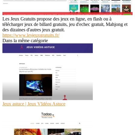
Les Jeux Gratuits propose des jeux en ligne, en flash ou à
télécharger jeux de billard gratuits, jeu d'echec gratuit, Mahjong et
des dizaines d'autres jeux gratuit.
https://www.lesjeuxgratuits.fr/
Dans la même catégorie
Jeux astuce | Jeux VIdéos Astuce