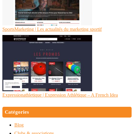
SportsMar­ke­ting | Les actualités du marketing sportif
Expres­sionathleti­que | Expression Athlétique – A French Idea
Catégories
Blog
Clubs & associations